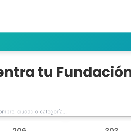
ntra tu Fundación
 500 fundaciones y organizaciones sin ánimo d
206
303