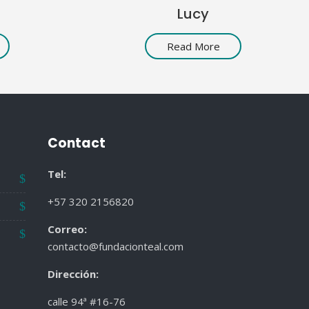
Lucy
Read More
Contact
Tel:
+57 320 2156820
Correo:
contacto@fundacionteal.com
Dirección
:
calle 94ª #16-76