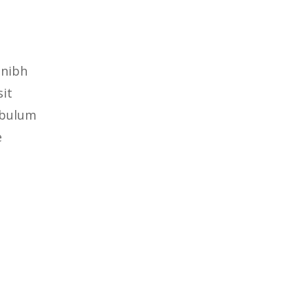
 nibh
sit
tibulum
e